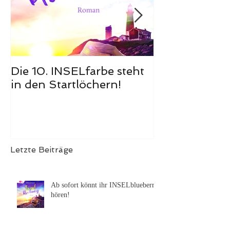
Die 10. INSELfarbe steht
Das Hörbuch
in den Startlöchern!
Meerglück, m
ist erschienen
Letzte Beiträge
Ab sofort könnt ihr INSELblueberry
hören!