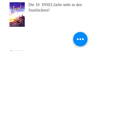
Die 10. INSELfarbe steht in den
Startlöchern!
Das Hörbuch von Meerglück,
muschelweiß ist erschienen 🥰
Sehen wir uns auf der Leipziger
Buchmesse?