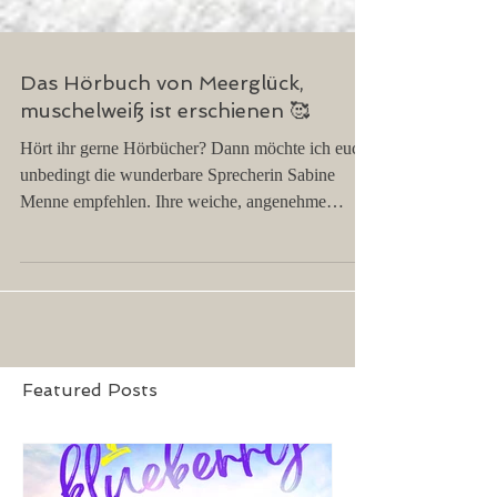
Das Hörbuch von Meerglück,
muschelweiß ist erschienen 🥰
Hört ihr gerne Hörbücher? Dann möchte ich euch
unbedingt die wunderbare Sprecherin Sabine
Menne empfehlen. Ihre weiche, angenehme
Stimme kommt so leicht daher, dass man ihr
einfach stundenlang zuhören kann. Zu unserer
Protagonistin Kristin passt sie perfekt. 🤩 Ihr
erhaltet das Hörbuch auf allen bekannten
Verkaufsplattformen und im Streaming!
Featured Posts