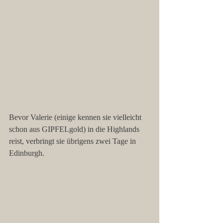
Bevor Valerie (einige kennen sie vielleicht 
schon aus GIPFELgold) in die Highlands 
reist, verbringt sie übrigens zwei Tage in 
Edinburgh. 