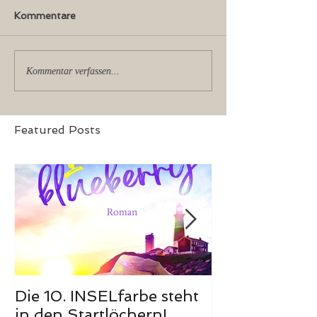
Kommentare
Kommentar verfassen...
Featured Posts
Die 10. INSELfarbe steht
Das Hörbuch
in den Startlöchern!
Meerglück, m