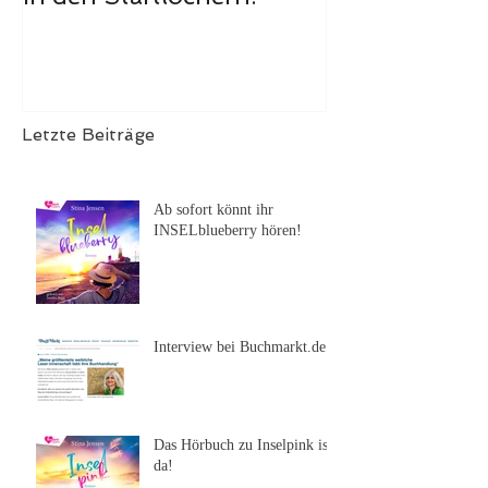
ist erschienen
Letzte Beiträge
Ab sofort könnt ihr
INSELblueberry hören!
Interview bei Buchmarkt.de
Das Hörbuch zu Inselpink ist
da!