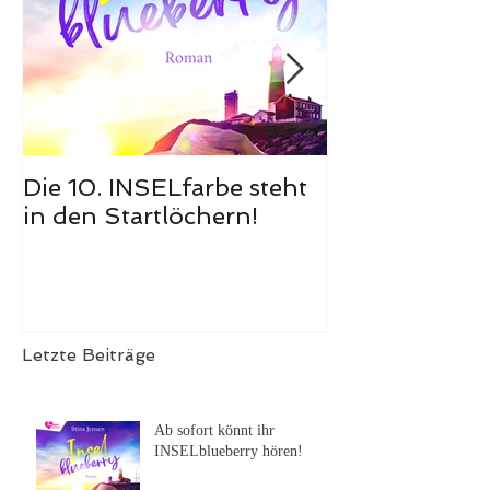
Die 10. INSELfarbe steht
Das Hörbuch
in den Startlöchern!
Meerglück, m
ist erschienen
Letzte Beiträge
Ab sofort könnt ihr
INSELblueberry hören!