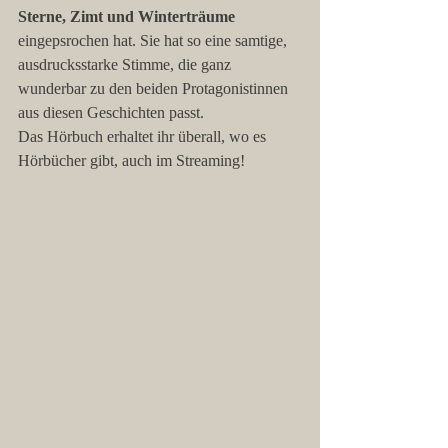
Sterne, Zimt und Winterträume
eingepsrochen hat. Sie hat so eine samtige, 
ausdrucksstarke Stimme, die ganz 
wunderbar zu den beiden Protagonistinnen 
aus diesen Geschichten passt.
Das Hörbuch erhaltet ihr überall, wo es 
Hörbücher gibt, auch im Streaming!