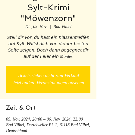
Sylt-Krimi
"Möwenzorn"
Di., 05. Nov.
  |  
Bad Vilbel
𝘚𝘵𝘦𝘭𝘭 𝘥𝘪𝘳 𝘷𝘰𝘳, 𝘥𝘶 𝘩𝘢𝘴𝘵 𝘦𝘪𝘯 𝘒𝘭𝘢𝘴𝘴𝘦𝘯𝘵𝘳𝘦𝘧𝘧𝘦𝘯
𝘢𝘶𝘧 𝘚𝘺𝘭𝘵. 𝘞𝘪𝘭𝘭𝘴𝘵 𝘥𝘪𝘤𝘩 𝘷𝘰𝘯 𝘥𝘦𝘪𝘯𝘦𝘳 𝘣𝘦𝘴𝘵𝘦𝘯
𝘚𝘦𝘪𝘵𝘦 𝘻𝘦𝘪𝘨𝘦𝘯. 𝘋𝘰𝘤𝘩 𝘥𝘢𝘯𝘯 𝘣𝘦𝘨𝘦𝘨𝘯𝘦𝘵 𝘥𝘪𝘳
𝘢𝘶𝘧 𝘥𝘦𝘳 𝘍𝘦𝘪𝘦𝘳 𝘦𝘪𝘯 Mörder.
Tickets stehen nicht zum Verkauf
Jetzt andere Veranstaltungen ansehen
Zeit & Ort
05. Nov. 2024, 20:00 – 06. Nov. 2024, 22:00
Bad Vilbel, Dortelweiler Pl. 2, 61118 Bad Vilbel,
Deutschland