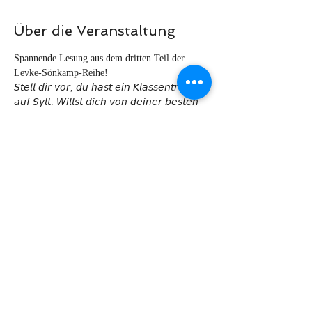
Über die Veranstaltung
Spannende Lesung aus dem dritten Teil der 
Levke-Sönkamp-Reihe!
𝘚𝘵𝘦𝘭𝘭 𝘥𝘪𝘳 𝘷𝘰𝘳, 𝘥𝘶 𝘩𝘢𝘴𝘵 𝘦𝘪𝘯 𝘒𝘭𝘢𝘴𝘴𝘦𝘯𝘵𝘳𝘦𝘧𝘧𝘦𝘯 
𝘢𝘶𝘧 𝘚𝘺𝘭𝘵. 𝘞𝘪𝘭𝘭𝘴𝘵 𝘥𝘪𝘤𝘩 𝘷𝘰𝘯 𝘥𝘦𝘪𝘯𝘦𝘳 𝘣𝘦𝘴𝘵𝘦𝘯 
𝘚𝘦𝘪𝘵𝘦 𝘻𝘦𝘪𝘨𝘦𝘯. 𝘋𝘰𝘤𝘩 𝘥𝘢𝘯𝘯 𝘣𝘦𝘨𝘦𝘨𝘯𝘦𝘵 𝘥𝘪𝘳 
𝘢𝘶𝘧 𝘥𝘦𝘳 𝘍𝘦𝘪𝘦𝘳 𝘦𝘪𝘯 𝘔ö𝘳𝘥𝘦r.
Spannung und Gefühl vor bedrückender 
Küstenkulisse.
Karten gibt es direkt in der Lesezeit 
Dortelweil oder Bad Vilbel oder Reservierung 
unter Telefon: 
06101 9875868, 
E-Mail: 
info@lesezeit-badvilbel.de
Diese Veranstaltung teilen