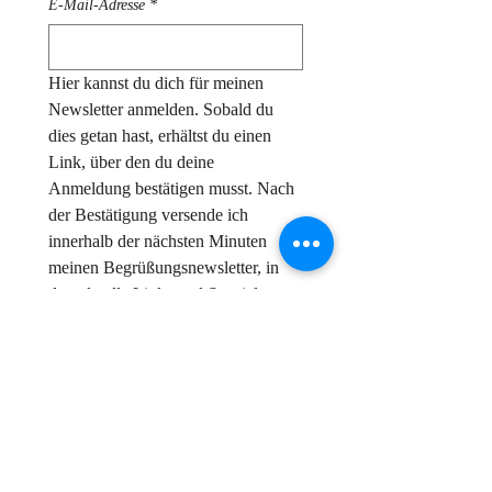
E-Mail-Adresse
*
Hier kannst du dich für meinen 
Newsletter anmelden. Sobald du 
dies getan hast, erhältst du einen 
Link, über den du deine 
Anmeldung bestätigen musst. Nach 
der Bestätigung versende ich 
innerhalb der nächsten Minuten 
meinen Begrüßungsnewsletter, in 
dem du alle Links und Specials 
erhältst, die ich exklusiv für meine 
Abonnent:innen bereithalte. Ich 
freue mich auf dich!
Ja, ich möchte den Newsletter 
abonnieren.
*
Senden