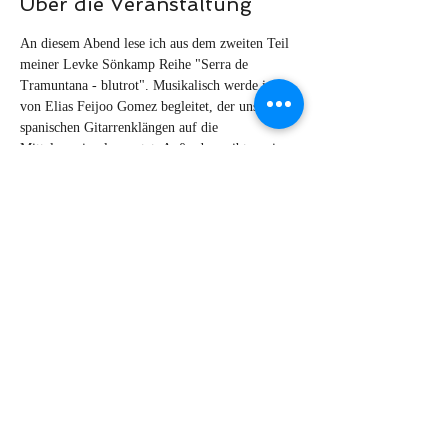
Über die Veranstaltung
An diesem Abend lese ich aus dem zweiten Teil 
meiner Levke Sönkamp Reihe "Serra de 
Tramuntana - blutrot". Musikalisch werde ich 
von Elias Feijoo Gomez begleitet, der uns mit 
spanischen Gitarrenklängen auf die 
Mittelmeerinsel versetzt. Außerdem gibt es einen 
köstlichen kleinen Imbis mit spanischem Wein. 
Kartenvorverkauf ab 7.9. in der Bücherei, im 
"Buchladen" in der Bahnhofstraße sowie online 
bzw. per mail unter buecherei@stmarien-
seligenstadt.de. Tickets zu 16 Euro inkl. Imbiss 
+ 1 Glas Wein.
Diese Veranstaltung teilen