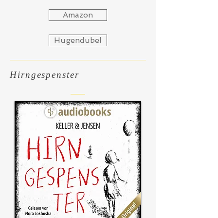
Amazon
Hugendubel
Hirngespenster