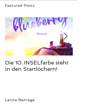
Featured Posts
Die 10. INSELfarbe steht
Das Hörbuch
in den Startlöchern!
Meerglück, m
ist erschienen