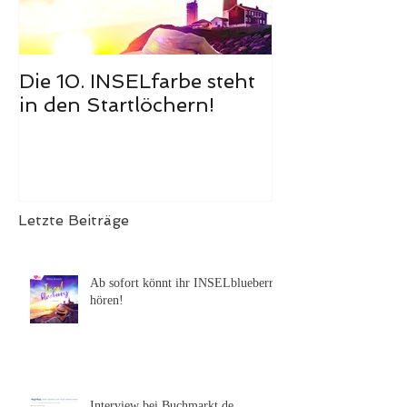
Die 10. INSELfarbe steht
Das Hörbuch
in den Startlöchern!
Meerglück, m
ist erschienen
Letzte Beiträge
Ab sofort könnt ihr INSELblueberry
hören!