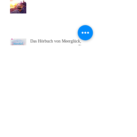
Die 10. INSELfarbe steht in den
Startlöchern!
Das Hörbuch von Meerglück,
muschelweiß ist erschienen 🥰
Sehen wir uns auf der Leipziger
Buchmesse?