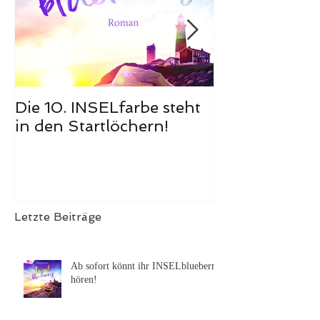
Die 10. INSELfarbe steht
Das Hörbuch
in den Startlöchern!
Meerglück, m
ist erschienen
Letzte Beiträge
Ab sofort könnt ihr INSELblueberry
hören!