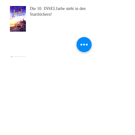
Die 10. INSELfarbe steht in den
Startlöchern!
Das Hörbuch von Meerglück,
muschelweiß ist erschienen 🥰
Sehen wir uns auf der Leipziger
Buchmesse?