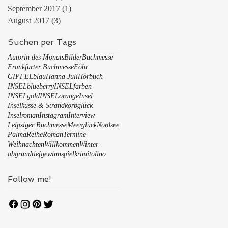
September 2017
(1)
1 Beitrag
August 2017
(3)
3 Beiträge
Suchen per Tags
Autorin des Monats
Bilder
Buchmesse
Frankfurter Buchmesse
Föhr
GIPFELblau
Hanna Juli
Hörbuch
INSELblueberry
INSELfarben
INSELgold
INSELorange
Insel
Inselküsse & Strandkorbglück
Inselroman
Instagram
Interview
Leipziger Buchmesse
Meerglück
Nordsee
Palma
Reihe
Roman
Termine
Weihnachten
Willkommen
Winter
abgrundtief
gewinnspiel
krimi
tolino
Follow me!