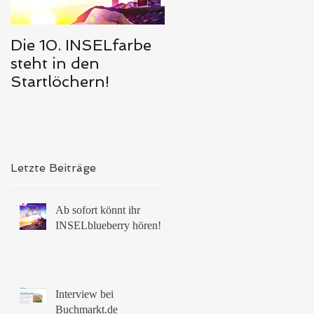
Die 10. INSELfarbe
Das Hörbuch von
steht in den
Meerglück,
Startlöchern!
muschelweiß ist
erschienen 🥰
Letzte Beiträge
Ab sofort könnt ihr
INSELblueberry hören!
Interview bei
Buchmarkt.de