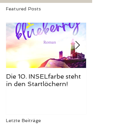
Featured Posts
Die 10. INSELfarbe steht
Das Hörbuch
in den Startlöchern!
Meerglück, m
ist erschienen