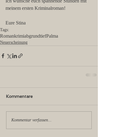
Ich wünsche euch spannende Stunden mit 
meinem ersten Kriminalroman!
Eure Stina
Tags:
Roman
krimi
abgrundtief
Palma
Neuerscheinung
Kommentare
Kommentar verfassen...