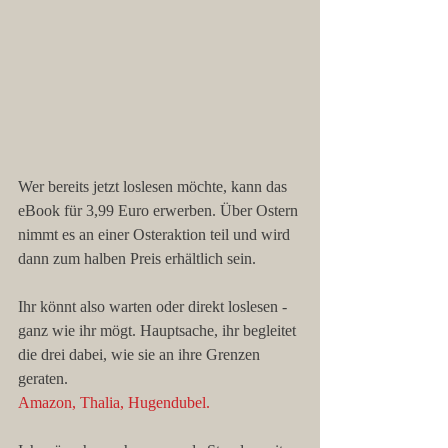
Wer bereits jetzt loslesen möchte, kann das 
eBook für 3,99 Euro erwerben. Über Ostern 
nimmt es an einer Osteraktion teil und wird 
dann zum halben Preis erhältlich sein.
Ihr könnt also warten oder direkt loslesen - 
ganz wie ihr mögt. Hauptsache, ihr begleitet 
die drei dabei, wie sie an ihre Grenzen 
geraten.
Amazon
, 
Thalia
, 
Hugendubel
.