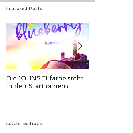
Featured Posts
Die 10. INSELfarbe steht
Das Hörbuch
in den Startlöchern!
Meerglück, m
ist erschienen
Letzte Beiträge