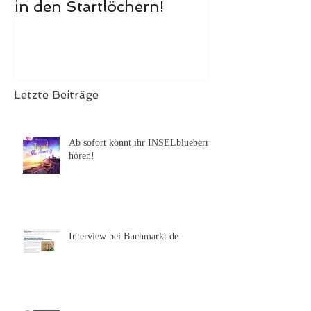
Die 10. INSELfarbe steht
Das Hörbuch
in den Startlöchern!
Meerglück, m
ist erschienen
Letzte Beiträge
Ab sofort könnt ihr INSELblueberry
hören!
Interview bei Buchmarkt.de