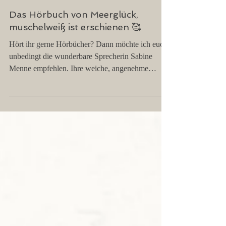
Das Hörbuch von Meerglück,
muschelweiß ist erschienen 🥰
Hört ihr gerne Hörbücher? Dann möchte ich euch
unbedingt die wunderbare Sprecherin Sabine
Menne empfehlen. Ihre weiche, angenehme
Stimme kommt so leicht daher, dass man ihr
einfach stundenlang zuhören kann. Zu unserer
Protagonistin Kristin passt sie perfekt. 🤩 Ihr
erhaltet das Hörbuch auf allen bekannten
Verkaufsplattformen und im Streaming!