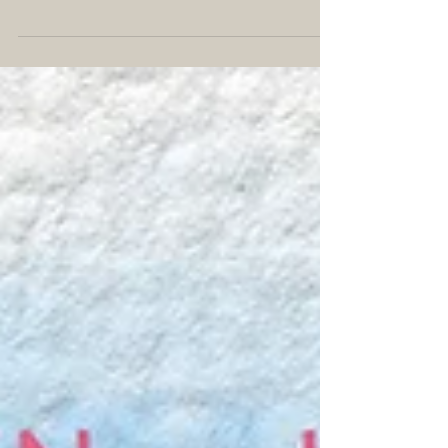
und endlich ist es soweit: INSELblueberry
erscheint am 1. Juni als eBook bei Thalia,
Amazon, Hugendubel u.v.m. Wer INSELgrün
bereits gelesen hat, erfährt in diesem Roman, wie
es meiner Protagonistin Wiebke in den letzten 10
Jahren ergangen ist. Freut euch auf eine
hochemotionale und spannende Liebesgeschichte
zum Abtauchen und Wohlfühlen im traumhaften
Setting der Hamptons auf Long Island … Seit
einem Schicksalsschlag fühlt sich