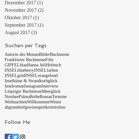
Dezember 2017
(1)
1 Beitrag
November 2017
(2)
2 Beiträge
Oktober 2017
(1)
1 Beitrag
September 2017
(1)
1 Beitrag
August 2017
(3)
3 Beiträge
Suchen per Tags
Autorin des Monats
Bilder
Buchmesse
Frankfurter Buchmesse
Föhr
GIPFELblau
Hanna Juli
Hörbuch
INSELblueberry
INSELfarben
INSELgold
INSELorange
Insel
Inselküsse & Strandkorbglück
Inselroman
Instagram
Interview
Leipziger Buchmesse
Meerglück
Nordsee
Palma
Reihe
Roman
Termine
Weihnachten
Willkommen
Winter
abgrundtief
gewinnspiel
krimi
tolino
Follow Me