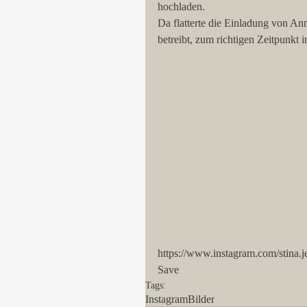
hochladen. 
Da flatterte die Einladung von 
betreibt, zum richtigen Zeitpunkt 
https://www.instagram.com/stina.j
Save
Tags:
Instagram
Bilder