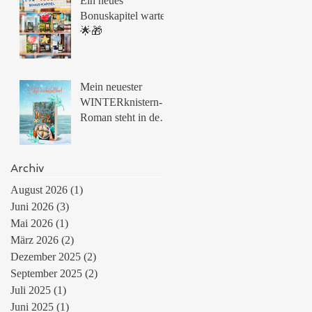
Ein neues
Bonuskapitel wartet!
🌟🎁
Mein neuester
WINTERknistern-
Roman steht in den
Startlöchern
Archiv
August 2026
(1)
1 Beitrag
Juni 2026
(3)
3 Beiträge
Mai 2026
(1)
1 Beitrag
März 2026
(2)
2 Beiträge
Dezember 2025
(2)
2 Beiträge
September 2025
(2)
2 Beiträge
Juli 2025
(1)
1 Beitrag
Juni 2025
(1)
1 Beitrag