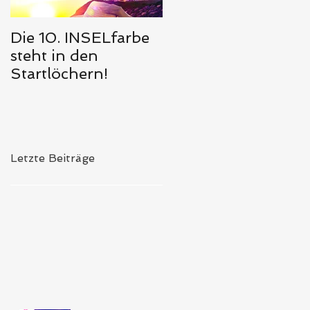
Die 10. INSELfarbe
Das Hörbuch von
steht in den
Meerglück,
Startlöchern!
muschelweiß ist
erschienen 🥰
Letzte Beiträge