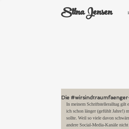
Stina Jensen
Die #wirsindtraumfaenger
In meinem Schriftstelleralltag gi
ich schon länger (gefühlt Jahre!) m
sollte. Weil so viele davon schwä
andere Social-Media-Kanäle nicht