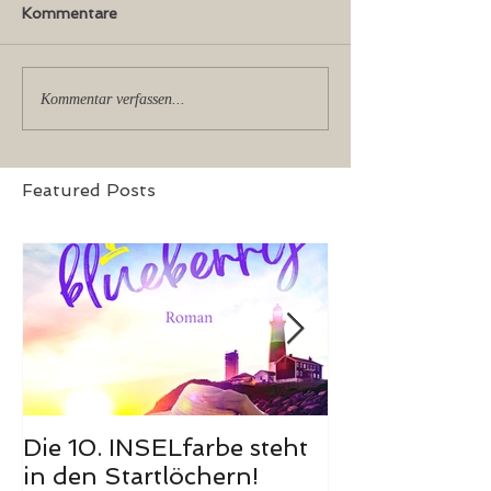
Kommentare
Kommentar verfassen...
Featured Posts
Die 10. INSELfarbe steht
Das Hörbuch
in den Startlöchern!
Meerglück, m