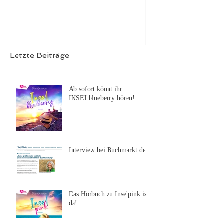
ist erschienen
Letzte Beiträge
Ab sofort könnt ihr
INSELblueberry hören!
Interview bei Buchmarkt.de
Das Hörbuch zu Inselpink ist
da!