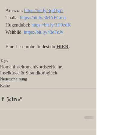
Amazon:
https://bit.ly/3qiOgi5
Thalia: 
https://bit.ly/3MAFGma
Hugendubel: 
https://bit.ly/3IJ0zdK 
Weltbild: 
https://bit.ly/43eFcJv 
Eine Leseprobe findest du 
HIER
. 
Tags:
Roman
Inselroman
Nordsee
Reihe
Inselküsse & Strandkorbglück
Neuerscheinung
Reihe