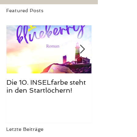
Featured Posts
Die 10. INSELfarbe steht
Das Hörbuch
in den Startlöchern!
Meerglück, m
ist erschienen
Letzte Beiträge