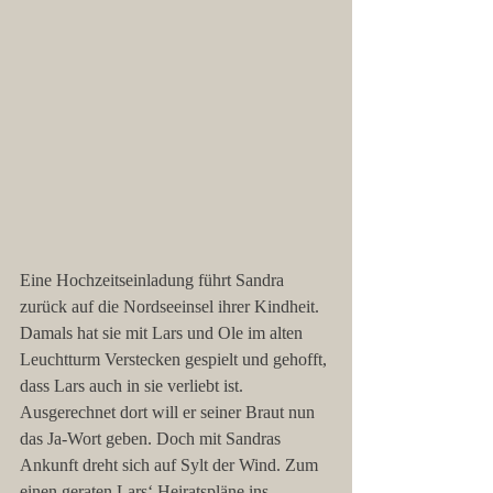
Eine Hochzeitseinladung führt Sandra 
zurück auf die Nordseeinsel ihrer Kindheit. 
Damals hat sie mit Lars und Ole im alten 
Leuchtturm Verstecken gespielt und gehofft, 
dass Lars auch in sie verliebt ist. 
Ausgerechnet dort will er seiner Braut nun 
das Ja-Wort geben. Doch mit Sandras 
Ankunft dreht sich auf Sylt der Wind. Zum 
einen geraten Lars‘ Heiratspläne ins 