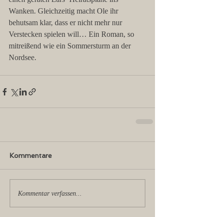
Wanken. Gleichzeitig macht Ole ihr 
behutsam klar, dass er nicht mehr nur 
Verstecken spielen will… Ein Roman, so 
mitreißend wie ein Sommersturm an der 
Nordsee.
Kommentare
Kommentar verfassen...