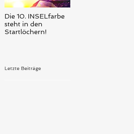
Die 10. INSELfarbe
Das Hörbuch von
steht in den
Meerglück,
Startlöchern!
muschelweiß ist
erschienen 🥰
Letzte Beiträge