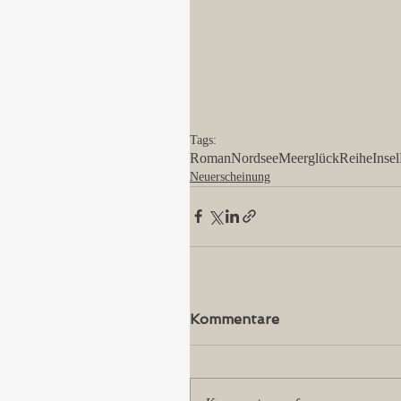
Tags:
Roman
Nordsee
Meerglück
Reihe
Insel
Neuerscheinung
Kommentare