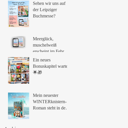
Sehen wir uns auf
der Leipziger
Buchmesse?
Meerglück,
muschelweiß
erscheint im Februar
🌟
Ein neues
Bonuskapitel wartet!
🌟🎁
Mein neuester
WINTERknistern-
Roman steht in den
Startlöchern