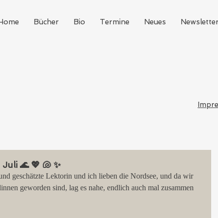
Home
Bücher
Bio
Termine
Neues
Newslette
Impr
uli 🌊 💖 🐚 ✨
 und geschätzte Lektorin und ich lieben die Nordsee, und da wir 
dinnen geworden sind, lag es nahe, endlich auch mal zusammen 