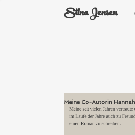
Stina Jensen
Meine Co-Autorin Hannah J
Meine seit vielen Jahren vertraute
im Laufe der Jahre auch zu Freun
einen Roman zu schreiben.