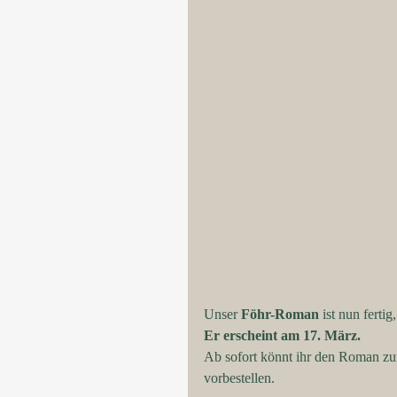
Unser
 Föhr-Roman 
ist nun fertig,
Er erscheint am 17. März. 
Ab sofort könnt ihr den Roman zu
vorbestellen. 