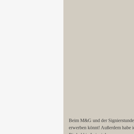
Beim M&G und der Signierstunde w
erwerben könnt! Außerdem habe ic