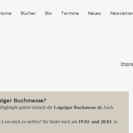
Home
Bücher
Bio
Termine
Neues
Newslette
Impr
pziger Buchmesse?
ght gehört einfach die 𝐋𝐞𝐢𝐩𝐳𝐢𝐠𝐞𝐫 𝐁𝐮𝐜𝐡𝐦𝐞𝐬𝐬𝐞 📖 Auch 
t mich zu treffen? Ihr findet mich am 𝟏𝟗.𝟎𝟑. 𝐮𝐧𝐝 𝟐𝟎.𝟎𝟑. in 