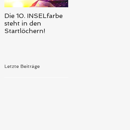
Die 10. INSELfarbe
Das Hörbuch von
steht in den
Meerglück,
Startlöchern!
muschelweiß ist
erschienen 🥰
Letzte Beiträge