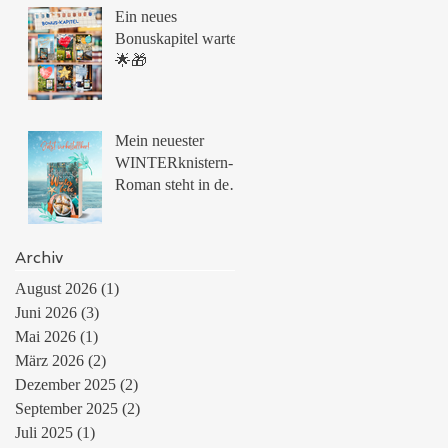
🌟
Ein neues
Bonuskapitel wartet!
🌟🎁
Mein neuester
WINTERknistern-
Roman steht in den
Startlöchern
Archiv
August 2026
(1)
1 Beitrag
Juni 2026
(3)
3 Beiträge
Mai 2026
(1)
1 Beitrag
März 2026
(2)
2 Beiträge
Dezember 2025
(2)
2 Beiträge
September 2025
(2)
2 Beiträge
Juli 2025
(1)
1 Beitrag