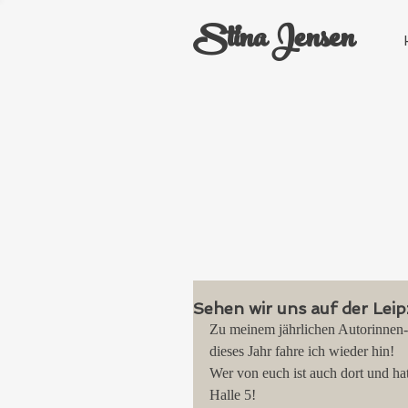
Stina Jensen
Sehen wir uns auf der Lei
Zu meinem jährlichen Autorinnen-Highli
dieses Jahr fahre ich wieder hin!
Wer von euch ist auch dort und hat Lus
Halle 5!