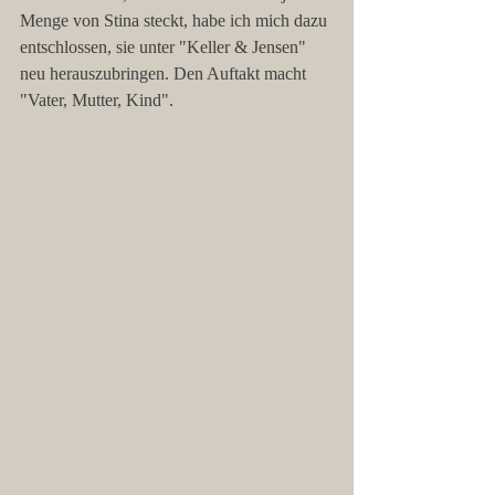
Menge von Stina steckt, habe ich mich dazu 
entschlossen, sie unter "Keller & Jensen" 
neu herauszubringen. Den Auftakt macht 
"Vater, Mutter, Kind".