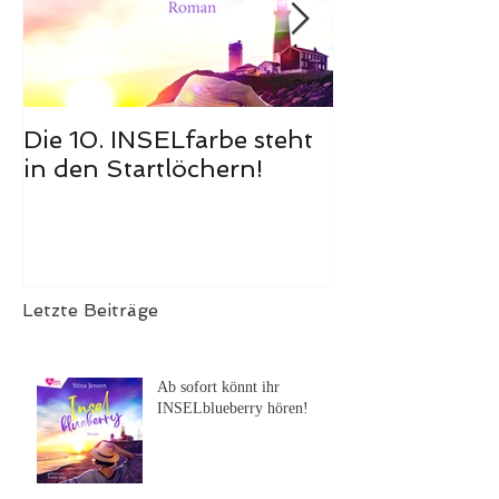
Die 10. INSELfarbe steht
Das Hörbuch
in den Startlöchern!
Meerglück, m
ist erschienen
Letzte Beiträge
Ab sofort könnt ihr
INSELblueberry hören!