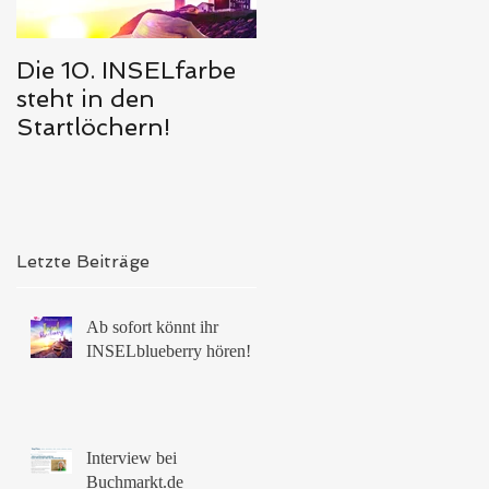
Die 10. INSELfarbe
Das Hörbuch von
steht in den
Meerglück,
Startlöchern!
muschelweiß ist
erschienen 🥰
d
Letzte Beiträge
Ab sofort könnt ihr
INSELblueberry hören!
Interview bei
h
Buchmarkt.de